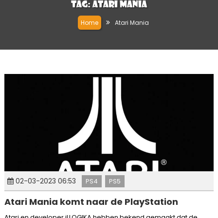
Tag:
Atari Mania
Home
Atari Mania
02-03-2023 06:53
PS4
PS5
Atari Mania komt naar de PlayStation
Atari en developer iLLOGIKA hebben bekend gemaakt dat de