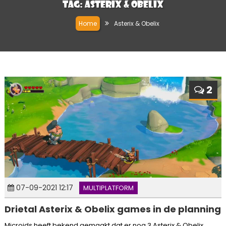
Tag:
Asterix & Obelix
Home
Asterix & Obelix
2
07-09-2021 12:17
MULTIPLATFORM
Drietal Asterix & Obelix games in de planning
Microids heeft bekend gemaakt dat er nog 3 Asterix & Obelix