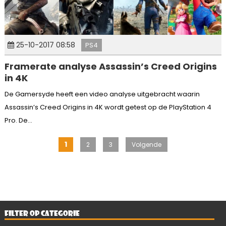
25-10-2017 08:58
PS4
Framerate analyse Assassin’s Creed Origins
in 4K
De Gamersyde heeft een video analyse uitgebracht waarin
Assassin’s Creed Origins in 4K wordt getest op de PlayStation 4
Pro. De...
Berichten
1
2
3
Volgende
paginering
FILTER OP CATEGORIE