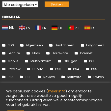
LANGUAGE
NL
EN
FR
DE
PT
ES
3DS
Algemeen
Dual Screen
Evilgamerz
Feature
Films
Hardware
Internet
Mobile
Multiplatform
Old-gen
PC
Preview
PS Vita
PS3
PS4
PS5
PS6
PSP
Review
Software
Switch
Switch 2
Uitgelicht
Wii
Wii U
We gebruiken cookies (
meer info
) om ervoor te
Xbox 360
Xbox One
Xbox Series
zorgen dat onze website zo goed mogelijk
functioneert. Graag willen we je toestemming vragen
voor het gebruik hiervan.
Info
Disclaimer
Cookies
Adverteren