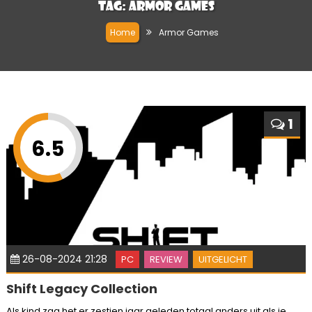
Tag:
Armor Games
Home
Armor Games
1
6.5
26-08-2024 21:28
PC
REVIEW
UITGELICHT
Shift Legacy Collection
Als kind zag het er zestien jaar geleden totaal anders uit als je