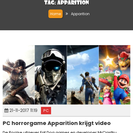
Tag:
Apparition
Home
Apparition
21-11-2017 11:19
PC
PC horrorgame Apparition krijgt video
De Poolse uitgever Fat Dog games en developer MrCiastku