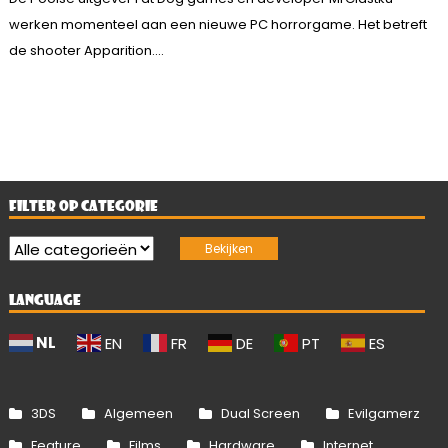
werken momenteel aan een nieuwe PC horrorgame. Het betreft
de shooter Apparition....
FILTER OP CATEGORIE
LANGUAGE
NL
EN
FR
DE
PT
ES
3DS
Algemeen
Dual Screen
Evilgamerz
Feature
Films
Hardware
Internet