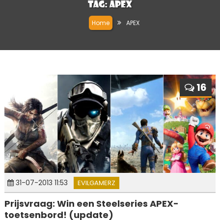
Tag:
APEX
Home
APEX
16
31-07-2013 11:53
EVILGAMERZ
Prijsvraag: Win een Steelseries APEX-
toetsenbord! (update)