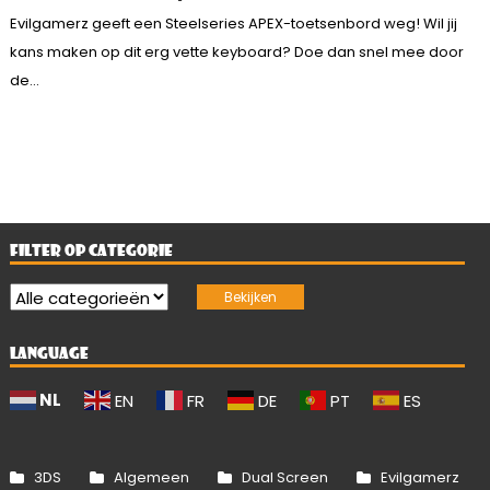
Evilgamerz geeft een Steelseries APEX-toetsenbord weg! Wil jij
kans maken op dit erg vette keyboard? Doe dan snel mee door
de...
FILTER OP CATEGORIE
LANGUAGE
NL
EN
FR
DE
PT
ES
3DS
Algemeen
Dual Screen
Evilgamerz