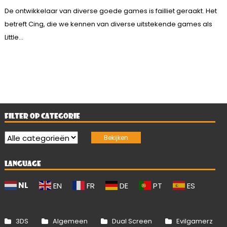
De ontwikkelaar van diverse goede games is failliet geraakt. Het
betreft Cing, die we kennen van diverse uitstekende games als
Little...
FILTER OP CATEGORIE
LANGUAGE
NL
EN
FR
DE
PT
ES
3DS
Algemeen
Dual Screen
Evilgamerz