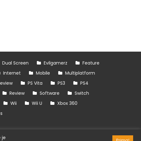
Dual Screen
Evilgamerz
Feature
Internet
Mobile
Multiplatform
review
PS Vita
PS3
PS4
Review
Software
Switch
Wii
Wii U
Xbox 360
es
 je
Prima!