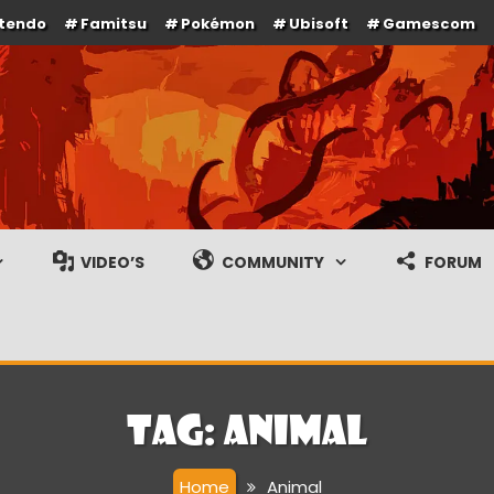
ntendo
Famitsu
Pokémon
Ubisoft
Gamescom
e en gameplay streams
VIDEO’S
COMMUNITY
FORUM
Tag:
Animal
Home
Animal