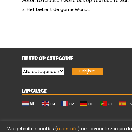
weten te releasen welke ook op YouTube te zien
is. Het betreft de game Wario...
FILTER OP CATEGORIE
LANGUAGE
NL
EN
FR
DE
PT
E
We gebruiken cookies (
meer info
) om ervoor te zorgen da