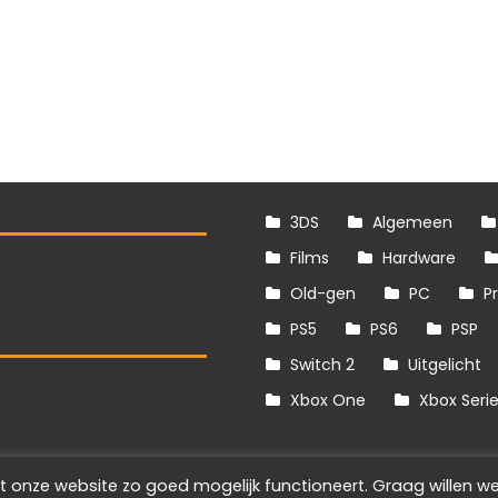
3DS
Algemeen
Films
Hardware
Old-gen
PC
P
PS5
PS6
PSP
Switch 2
Uitgelicht
S
Xbox One
Xbox Seri
t onze website zo goed mogelijk functioneert. Graag willen we