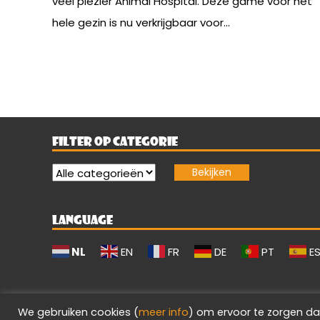
veel plezier Animal Hospital. Deze game voor het
hele gezin is nu verkrijgbaar voor...
FILTER OP CATEGORIE
LANGUAGE
NL
EN
FR
DE
PT
E
We gebruiken cookies (
meer info
) om ervoor te zorgen da