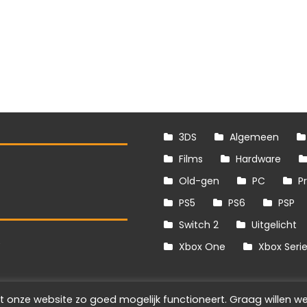
3DS
Algemeen
Films
Hardware
Old-gen
PC
P
PS5
PS6
PSP
Switch 2
Uitgelicht
S
Xbox One
Xbox Seri
t onze website zo goed mogelijk functioneert. Graag willen we