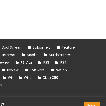
Dual Screen
Evilgamerz
Feature
Internet
Mobile
Multiplatform
review
PS Vita
PS3
PS4
Review
Software
Switch
Wii
Wii U
Xbox 360
es
 je
Prima!