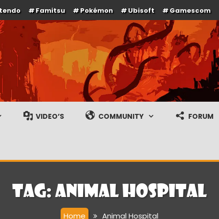
ntendo
Famitsu
Pokémon
Ubisoft
Gamescom
e en gameplay streams
VIDEO’S
COMMUNITY
FORUM
Tag:
Animal Hospital
Home
Animal Hospital