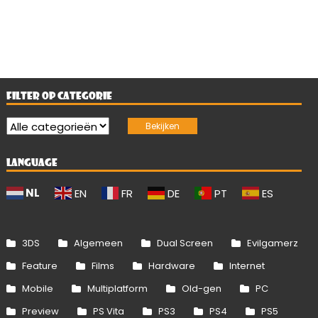
FILTER OP CATEGORIE
LANGUAGE
NL
EN
FR
DE
PT
ES
3DS
Algemeen
Dual Screen
Evilgamerz
Feature
Films
Hardware
Internet
Mobile
Multiplatform
Old-gen
PC
Preview
PS Vita
PS3
PS4
PS5