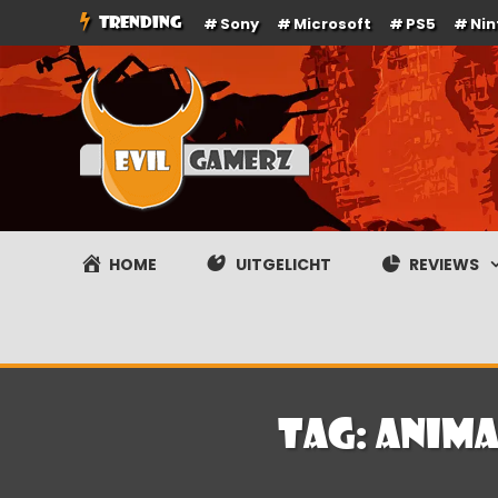
Ga
TRENDING
Sony
Microsoft
PS5
Ni
naar
de
inhoud
Evilgamerz
Het meest interessante game nieuws, reviews, coverag
HOME
UITGELICHT
REVIEWS
Tag:
Anima