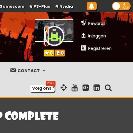
Gamescom
PS-Plus
Nvidia
Rewards
Inloggen
Registreren
0
0
CONTACT
Volg ons:
p Complete