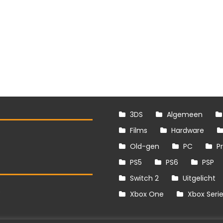
3DS
Algemeen
Films
Hardware
Old-gen
PC
P
PS5
PS6
PSP
Switch 2
Uitgelicht
S
Xbox One
Xbox Seri