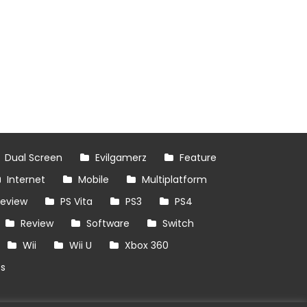
Dual Screen
Evilgamerz
Feature
Internet
Mobile
Multiplatform
review
PS Vita
PS3
PS4
Review
Software
Switch
Wii
Wii U
Xbox 360
es