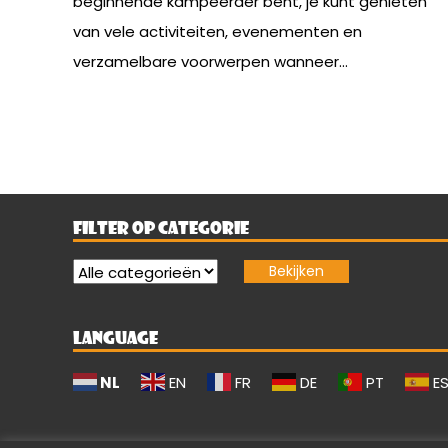
beginnende kampeerder bent, je kunt genieten
van vele activiteiten, evenementen en
verzamelbare voorwerpen wanneer...
FILTER OP CATEGORIE
LANGUAGE
NL
EN
FR
DE
PT
E