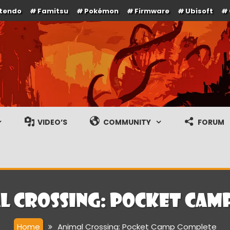
ntendo
Famitsu
Pokémon
Firmware
Ubisoft
e en gameplay streams
VIDEO’S
COMMUNITY
FORUM
l Crossing: Pocket Cam
Home
Animal Crossing: Pocket Camp Complete