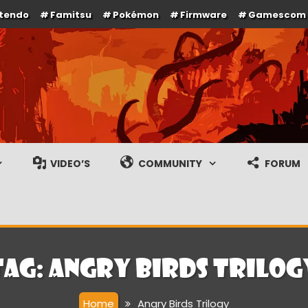
ntendo
Famitsu
Pokémon
Firmware
Gamescom
e en gameplay streams
VIDEO’S
COMMUNITY
FORUM
Tag:
Angry Birds Trilog
Home
Angry Birds Trilogy