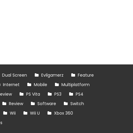
Dual Screen
Evilgamerz
Feature
Internet
Mobile
Multiplatform
review
PS Vita
PS3
PS4
Review
Software
Switch
Wii
Wii U
Xbox 360
es