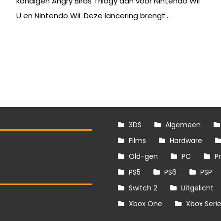
kondigen Angry Birds Trilogy aan voor Nintendo Wii
U en Nintendo Wii. Deze lancering brengt...
3DS
Algemeen
Films
Hardware
Old-gen
PC
P
PS5
PS6
PSP
Switch 2
Uitgelicht
S
Xbox One
Xbox Seri