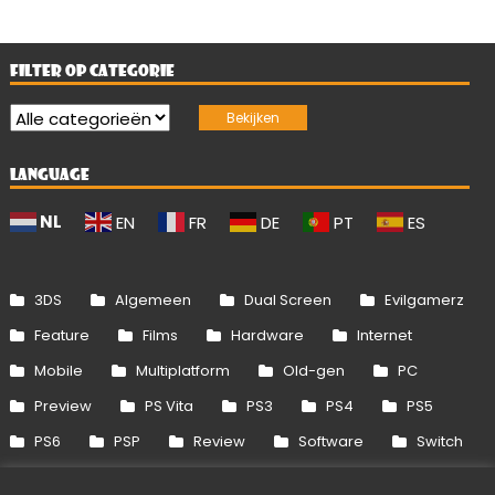
FILTER OP CATEGORIE
LANGUAGE
NL
EN
FR
DE
PT
ES
3DS
Algemeen
Dual Screen
Evilgamerz
Feature
Films
Hardware
Internet
Mobile
Multiplatform
Old-gen
PC
Preview
PS Vita
PS3
PS4
PS5
PS6
PSP
Review
Software
Switch
Switch 2
Uitgelicht
Wii
Wii U