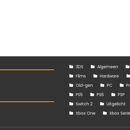
3DS
Algemeen
Films
Hardware
Old-gen
PC
P
PS5
PS6
PSP
Switch 2
Uitgelicht
S
Xbox One
Xbox Seri