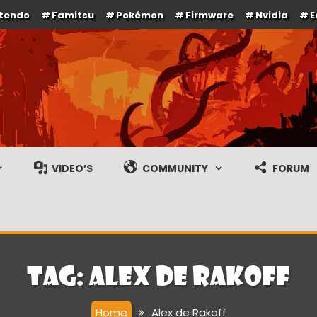
ntendo
Famitsu
Pokémon
Firmware
Nvidia
E
e en gameplay streams
VIDEO’S
COMMUNITY
FORUM
Tag:
Alex de Rakoff
Home
Alex de Rakoff