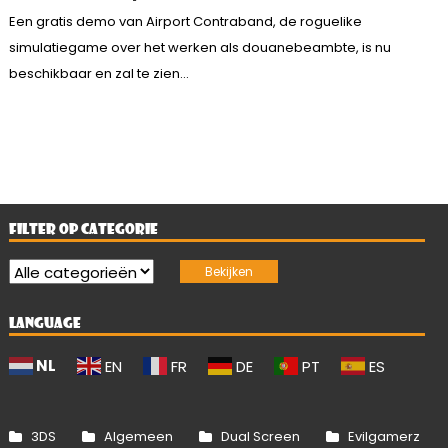
Een gratis demo van Airport Contraband, de roguelike
simulatiegame over het werken als douanebeambte, is nu
beschikbaar en zal te zien...
FILTER OP CATEGORIE
LANGUAGE
NL
EN
FR
DE
PT
ES
3DS
Algemeen
Dual Screen
Evilgamerz