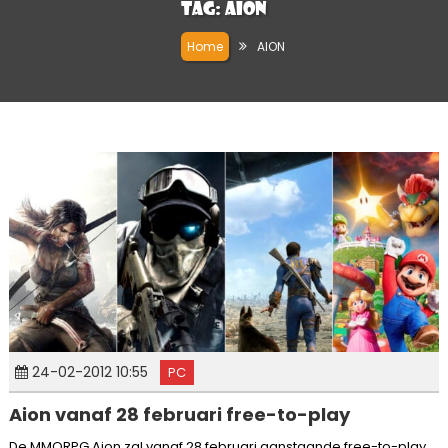
Tag:
AION
Home
AION
24-02-2012 10:55
PC
Aion vanaf 28 februari free-to-play
De MMORPG Aion zal vanaf 28 februari aanstaande free-to-play