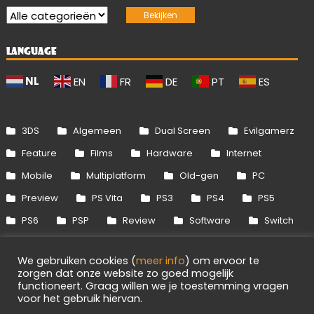
LANGUAGE
NL
EN
FR
DE
PT
ES
3DS
Algemeen
Dual Screen
Evilgamerz
Feature
Films
Hardware
Internet
Mobile
Multiplatform
Old-gen
PC
Preview
PS Vita
PS3
PS4
PS5
PS6
PSP
Review
Software
Switch
Switch 2
Uitgelicht
Wii
Wii U
We gebruiken cookies (
meer info
) om ervoor te
Xbox 360
Xbox One
Xbox Series
zorgen dat onze website zo goed mogelijk
functioneert. Graag willen we je toestemming vragen
voor het gebruik hiervan.
Info
Disclaimer
Cookies
Adverteren