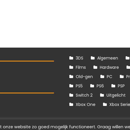
3DS
Algemeen
Films
Hardware
Old-gen
PC
P
PS5
PS6
PSP
Switch 2
Uitgelicht
S
Xbox One
Xbox Seri
t onze website zo goed mogelijk functioneert. Graag willen we