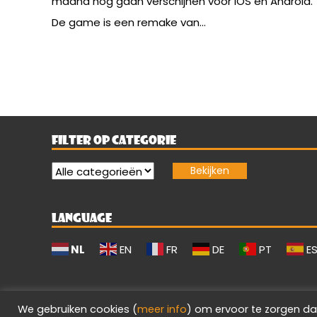
maand nog gaan verschijnen voor iOS en Android.
De game is een remake van...
FILTER OP CATEGORIE
LANGUAGE
NL
EN
FR
DE
PT
E
We gebruiken cookies (
meer info
) om ervoor te zorgen da