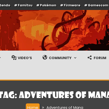
ntendo
Famitsu
Pokémon
Firmware
Gamescom
e en gameplay streams
VIDEO’S
COMMUNITY
FORUM
Tag:
Adventures of Man
Home
Adventures of Mana