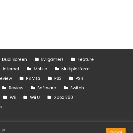
Dual Screen
Evilgamerz
Feature
Internet
Mobile
Multiplatform
review
PS Vita
PS3
PS4
Review
Software
Switch
Wii
Wii U
Xbox 360
es
 je
Prima!