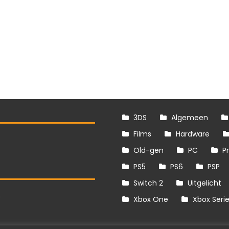
3DS
Algemeen
Films
Hardware
Old-gen
PC
P
PS5
PS6
PSP
Switch 2
Uitgelicht
S
Xbox One
Xbox Seri