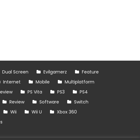
Dual Screen
Evilgamerz
Feature
Internet
Mobile
Multiplatform
review
PS Vita
PS3
PS4
Review
Software
Switch
Wii
Wii U
Xbox 360
es