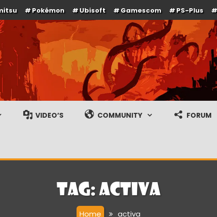
mitsu
Pokémon
Ubisoft
Gamescom
PS-Plus
e en gameplay streams
VIDEO’S
COMMUNITY
FORUM
Tag:
activa
Home
activa