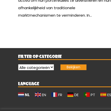
activa om hun portefeuilles te diversifiëren en hun
afhankelijkheid van traditionele
marktmechanismen te verminderen. In...
FILTER OP CATEGORIE
LANGUAGE
NL
EN
FR
DE
PT
E