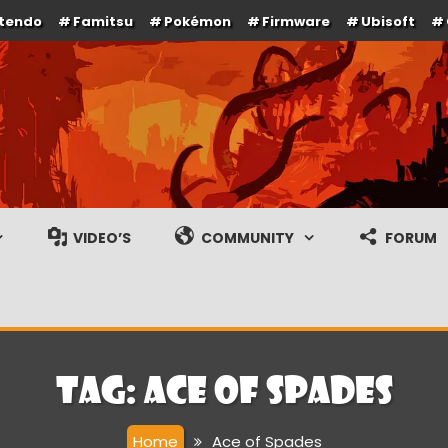
ntendo
Famitsu
Pokémon
Firmware
Ubisoft
e en gameplay streams
VIDEO’S
COMMUNITY
FORUM
Tag:
Ace of Spades
Home
Ace of Spades