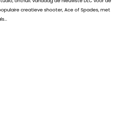
studio, onthult vandaag de nieuwste DLC voor de
populaire creatieve shooter, Ace of Spades, met
ls...