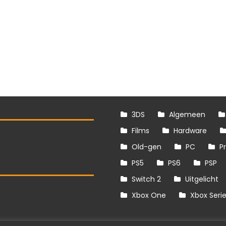
3DS
Algemeen
Films
Hardware
Old-gen
PC
P
PS5
PS6
PSP
Switch 2
Uitgelicht
S
Xbox One
Xbox Seri