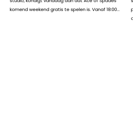
studio, kondigt vandaag aan dat Ace of Spades
komend weekend gratis te spelen is. Vanaf 18:00...
a