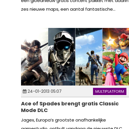
een gloednieuw gratis content pakket met daarin
zes nieuwe maps, een aantal fantastische...
24-01-2013 05:07
MULTIPLATFORM
Ace of Spades brengt gratis Classic
Mode DLC
Jagex, Europa’s grootste onafhankelijke
gamestudio, onthult vandaag de nieuwste DLC