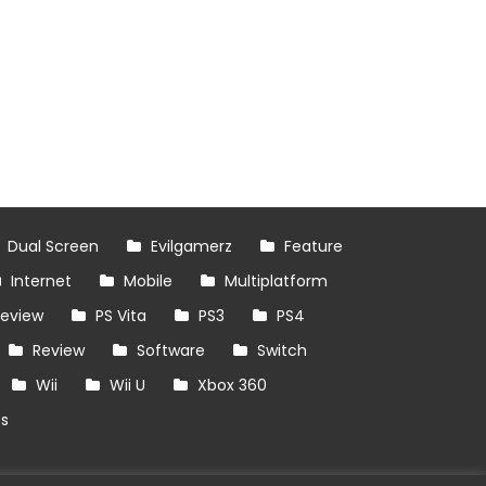
Dual Screen
Evilgamerz
Feature
Internet
Mobile
Multiplatform
review
PS Vita
PS3
PS4
Review
Software
Switch
Wii
Wii U
Xbox 360
es