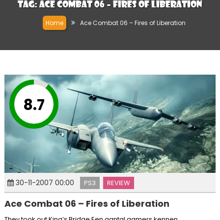
Tag:
Ace Combat 06 – Fires of Liberation
Home
Ace Combat 06 – Fires of Liberation
8.7
30-11-2007 00:00
PS3
REVIEW
Ace Combat 06 – Fires of Liberation
They took out King’s Bridge Een aantal gamers kennen