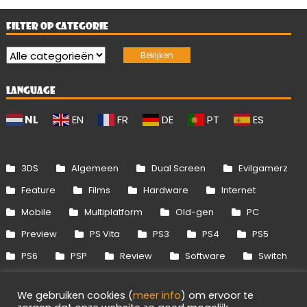
FILTER OP CATEGORIE
LANGUAGE
NL
EN
FR
DE
PT
ES
3DS
Algemeen
Dual Screen
Evilgamerz
Feature
Films
Hardware
Internet
Mobile
Multiplatform
Old-gen
PC
Preview
PS Vita
PS3
PS4
PS5
PS6
PSP
Review
Software
Switch
Switch 2
Uitgelicht
Wii
Wii U
We gebruiken cookies (
meer info
) om ervoor te
Xbox 360
Xbox One
Xbox Series