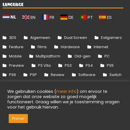
LANGUAGE
NL
EN
FR
DE
PT
ES
3DS
Algemeen
Dual Screen
Evilgamerz
Feature
Films
Hardware
Internet
Mobile
Multiplatform
Old-gen
PC
Preview
PS Vita
PS3
PS4
PS5
PS6
PSP
Review
Software
Switch
Switch 2
Uitgelicht
Wii
Wii U
We gebruiken cookies (
meer info
) om ervoor te
Xbox 360
Xbox One
Xbox Series
zorgen dat onze website zo goed mogelijk
functioneert. Graag willen we je toestemming vragen
voor het gebruik hiervan.
Info
Disclaimer
Cookies
Adverteren
Prima!
RSS/API
Games
OpenCritic
Evilgamerz 2026 - Alle rechten voorbehouden.