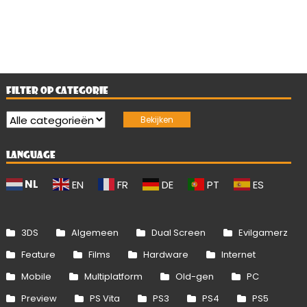
FILTER OP CATEGORIE
LANGUAGE
NL
EN
FR
DE
PT
ES
3DS
Algemeen
Dual Screen
Evilgamerz
Feature
Films
Hardware
Internet
Mobile
Multiplatform
Old-gen
PC
Preview
PS Vita
PS3
PS4
PS5