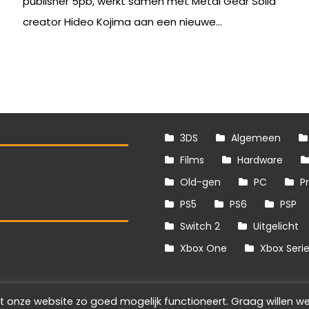
publisher 5pb, werkt samen met Metal Gear Solid
creator Hideo Kojima aan een nieuwe...
3DS
Algemeen
Films
Hardware
Old-gen
PC
P
PS5
PS6
PSP
Switch 2
Uitgelicht
S
Xbox One
Xbox Seri
t onze website zo goed mogelijk functioneert. Graag willen we