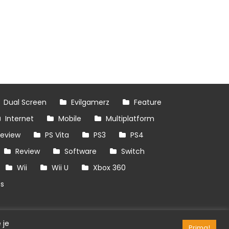
Dual Screen
Evilgamerz
Feature
Internet
Mobile
Multiplatform
review
PS Vita
PS3
PS4
Review
Software
Switch
Wii
Wii U
Xbox 360
es
 je
Prima!