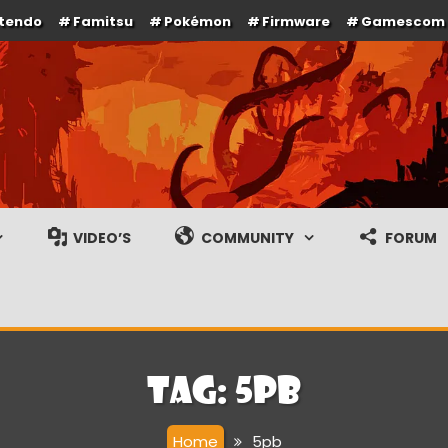
ntendo
Famitsu
Pokémon
Firmware
Gamescom
e en gameplay streams
VIDEO’S
COMMUNITY
FORUM
Tag:
5pb
Home
5pb