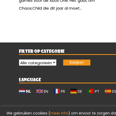
games voor de Xbox One. Het gaat om
Chaos;Child die dit jaar al moet...
FILTER OP CATEGORIE
LANGUAGE
NL
EN
FR
DE
PT
E
We gebruiken cookies (
meer info
) om ervoor te zorgen da