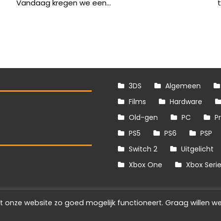
Vandaag kregen we een...
t
3DS
Algemeen
Films
Hardware
Old-gen
PC
P
PS5
PS6
PSP
Switch 2
Uitgelicht
S
Xbox One
Xbox Seri
t onze website zo goed mogelijk functioneert. Graag willen we
Info
Disclaimer
Cookies
Adverteren