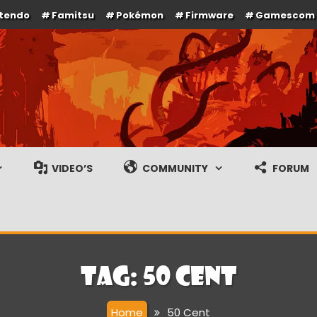
ntendo
Famitsu
Pokémon
Firmware
Gamescom
e en gameplay streams
VIDEO’S
COMMUNITY
FORUM
Tag:
50 Cent
Home
50 Cent