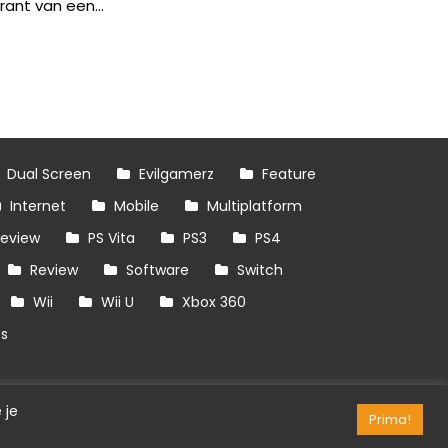
rant van een...
Dual Screen
Evilgamerz
Feature
Internet
Mobile
Multiplatform
review
PS Vita
PS3
PS4
Review
Software
Switch
Wii
Wii U
Xbox 360
es
 je
Prima!
RSS/API
Games
OpenCritic