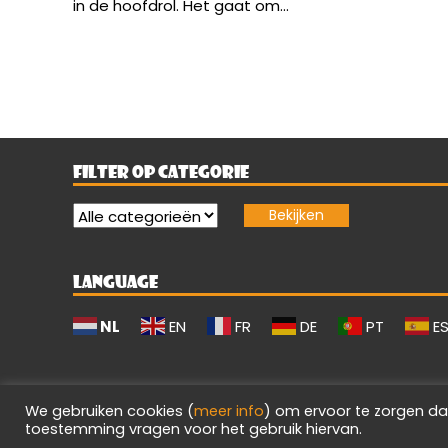
in de hoofdrol. Het gaat om...
FILTER OP CATEGORIE
LANGUAGE
NL
EN
FR
DE
PT
E
We gebruiken cookies (
meer info
) om ervoor te zorgen da
toestemming vragen voor het gebruik hiervan.
Evilgamerz 2026 - Alle rechten voorbehouden.