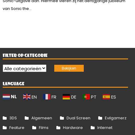
Sonic-uitgave aan. Hiermee vieren zij het dertigjarige jubileum
van Sonic the...
FILTER OP CATEGORIE
LANGUAGE
NL
EN
FR
DE
PT
ES
3DS
Algemeen
Dual Screen
Evilgamerz
Feature
Films
Hardware
Internet