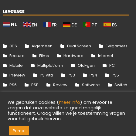
LANGUAGE
NL
EN
FR
DE
PT
ES
3DS
Algemeen
Dual Screen
Evilgamerz
Feature
Films
Hardware
Internet
Mobile
Multiplatform
Old-gen
PC
Preview
PS Vita
PS3
PS4
PS5
PS6
PSP
Review
Software
Switch
Switch 2
Uitgelicht
Wii
Wii U
We gebruiken cookies (
meer info
) om ervoor te
Xbox 360
Xbox One
Xbox Series
zorgen dat onze website zo goed mogelijk
functioneert. Graag willen we je toestemming vragen
voor het gebruik hiervan.
Info
Disclaimer
Cookies
Adverteren
Prima!
RSS/API
Games
OpenCritic