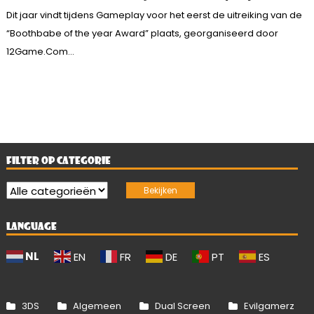
Dit jaar vindt tijdens Gameplay voor het eerst de uitreiking van de
“Boothbabe of the year Award” plaats, georganiseerd door
12Game.Com...
FILTER OP CATEGORIE
LANGUAGE
NL
EN
FR
DE
PT
ES
3DS
Algemeen
Dual Screen
Evilgamerz