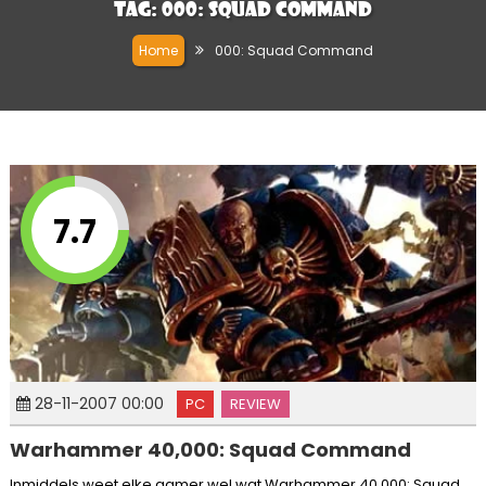
Tag:
000: Squad Command
Home
000: Squad Command
7.7
28-11-2007 00:00
PC
REVIEW
Warhammer 40,000: Squad Command
Inmiddels weet elke gamer wel wat Warhammer 40.000: Squad