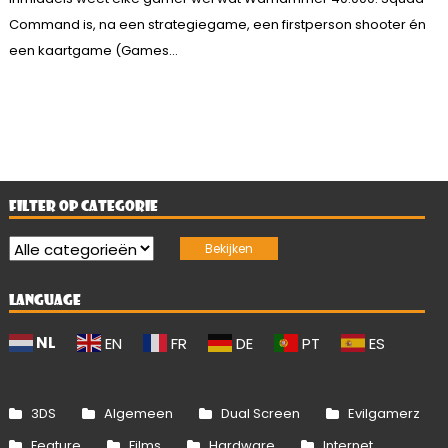
Command is, na een strategiegame, een firstperson shooter én
een kaartgame (Games...
FILTER OP CATEGORIE
LANGUAGE
NL
EN
FR
DE
PT
ES
3DS
Algemeen
Dual Screen
Evilgamerz
Feature
Films
Hardware
Internet