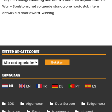
War – Soulstorm, het volgende standalone hoofdstuk intern
ontwikkeld door award-winning...
FILTER OP CATEGORIE
LANGUAGE
NL
EN
FR
DE
PT
ES
3DS
Algemeen
Dual Screen
Evilgamerz
Feature
Films
Hardware
Internet