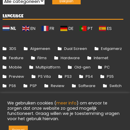
LANGUAGE
NL
EN
FR
DE
PT
ES
3DS
Algemeen
Dual Screen
Evilgamerz
Feature
Films
Hardware
Internet
Mobile
Multiplatform
Old-gen
PC
Preview
PS Vita
PS3
PS4
PS5
PS6
PSP
Review
Software
Switch
Switch 2
Uitgelicht
Wii
Wii U
We gebruiken cookies (
meer info
) om ervoor te
Xbox 360
Xbox One
Xbox Series
zorgen dat onze website zo goed mogelijk
functioneert. Graag willen we je toestemming vragen
voor het gebruik hiervan.
Info
Disclaimer
Cookies
Adverteren
RSS/API
Games
OpenCritic