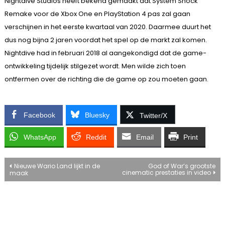
Nightdive Studios heeft bekend gemaakt dat System Shock
Remake voor de Xbox One en PlayStation 4 pas zal gaan
verschijnen in het eerste kwartaal van 2020. Daarmee duurt het
dus nog bijna 2 jaren voordat het spel op de markt zal komen.
Nightdive had in februari 2018 al aangekondigd dat de game-
ontwikkeling tijdelijk stilgezet wordt. Men wilde zich toen
ontfermen over de richting die de game op zou moeten gaan.
Facebook
Bluesky
Twitter/X
WhatsApp
Reddit
Email
Print
Bericht
Nieuwe Wario Land lijkt in de
God of War’s grootste
cinematic prestaties in video
maak
navigatie