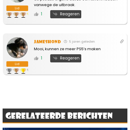
vanwege de uitbraak.
Lid
Reageren
1
Jameshond
5 jaren geleden
Mooi, kunnen ze meer PS5’s maken
Reageren
1
Lid
Gerelateerde berichten