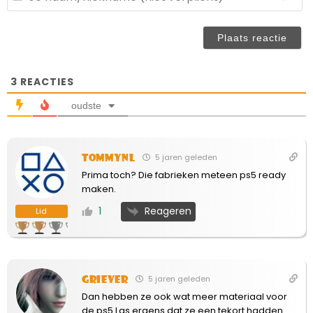
ve
n
(n
ve
3
REACTIES
oudste
TommyNL
5 jaren geleden
Prima toch? Die fabrieken meteen ps5 ready
maken.
Reageren
1
Lid
Griever
5 jaren geleden
Dan hebben ze ook wat meer materiaal voor
de ps5.Las ergens dat ze een tekort hadden