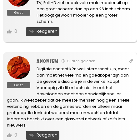
TV, Full HD ziet er ook vele male mooier uit op
een groot scherm dan op een 26 inch scherm.
Gast
Het oogt gewoon mooier op een groter
scherm.
Reageren
0
Anoniem
6 jaren geleden
Digitale content k?n wel interessant zijn, maar
dan moet het vele malen goedkoper zijn dan
de gewone disc die je in de winkel koopt.
Gast
Voorlopig zit dit er toch niet in ook het
downloaden moet dan aanzienlijk sneller
gaan. Ik weet zeker dat de meeste mensen nog geen snelle
verbinding hebben en de games worden er alleen maar
groter op. Ik denk dat we eerst moeten wachten totdat
iedereen beschikt over een glasvezel netwerk of zelfs iets
nieuwers.
Reageren
0