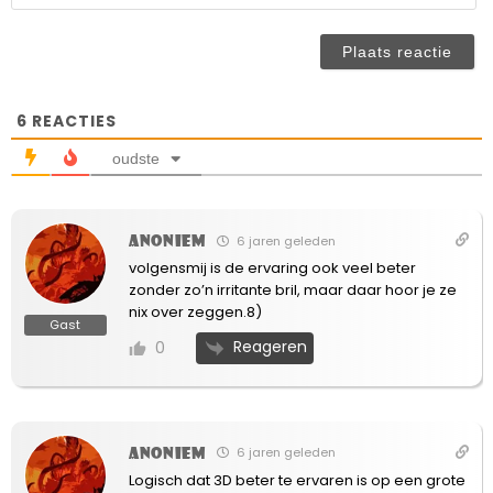
ve
n
(n
ve
6
REACTIES
oudste
Anoniem
6 jaren geleden
volgensmij is de ervaring ook veel beter
zonder zo’n irritante bril, maar daar hoor je ze
nix over zeggen.8)
Gast
Reageren
0
Anoniem
6 jaren geleden
Logisch dat 3D beter te ervaren is op een grote