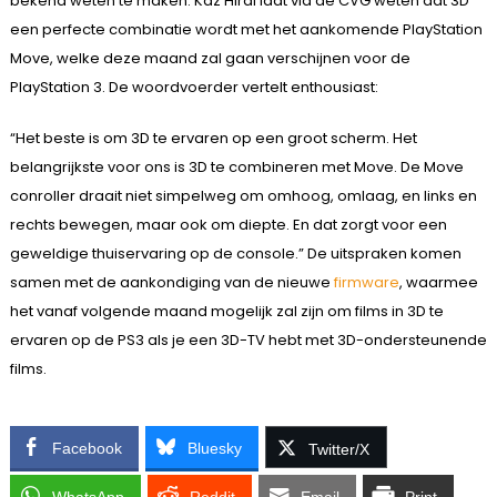
bekend weten te maken. Kaz Hirai laat via de CVG weten dat 3D
een perfecte combinatie wordt met het aankomende PlayStation
Move, welke deze maand zal gaan verschijnen voor de
PlayStation 3. De woordvoerder vertelt enthousiast:
“Het beste is om 3D te ervaren op een groot scherm. Het
belangrijkste voor ons is 3D te combineren met Move. De Move
conroller draait niet simpelweg om omhoog, omlaag, en links en
rechts bewegen, maar ook om diepte. En dat zorgt voor een
geweldige thuiservaring op de console.” De uitspraken komen
samen met de aankondiging van de nieuwe
firmware
, waarmee
het vanaf volgende maand mogelijk zal zijn om films in 3D te
ervaren op de PS3 als je een 3D-TV hebt met 3D-ondersteunende
films.
Facebook
Bluesky
Twitter/X
WhatsApp
Reddit
Email
Print