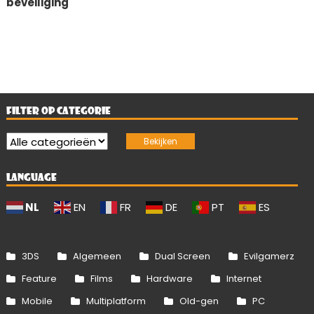
beveiliging
FILTER OP CATEGORIE
LANGUAGE
NL
EN
FR
DE
PT
ES
3DS
Algemeen
Dual Screen
Evilgamerz
Feature
Films
Hardware
Internet
Mobile
Multiplatform
Old-gen
PC