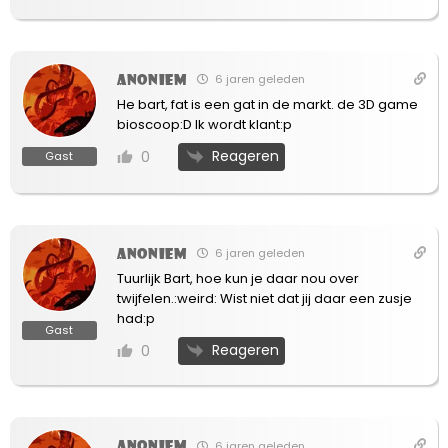
Anoniem
6 jaren geleden
He bart, fat is een gat in de markt. de 3D game
bioscoop:D Ik wordt klant:p
Reageren
0
Gast
Anoniem
6 jaren geleden
Tuurlijk Bart, hoe kun je daar nou over
twijfelen.:weird: Wist niet dat jij daar een zusje
had:p
Gast
Reageren
0
Anoniem
6 jaren geleden