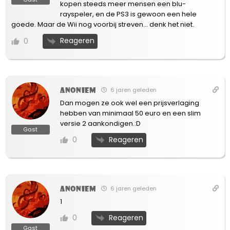
kopen steeds meer mensen een blu-
rayspeler, en de PS3 is gewoon een hele
goede. Maar de Wii nog voorbij streven… denk het niet.
Reageren
0
Anoniem
6 jaren geleden
Dan mogen ze ook wel een prijsverlaging
hebben van minimaal 50 euro en een slim
versie 2 aankondigen.:D
Gast
Reageren
0
Anoniem
6 jaren geleden
1
Reageren
0
Gast