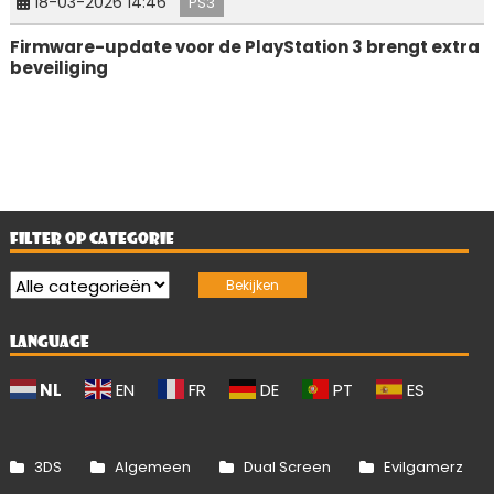
18-03-2026 14:46
PS3
Firmware-update voor de PlayStation 3 brengt extra
beveiliging
FILTER OP CATEGORIE
LANGUAGE
NL
EN
FR
DE
PT
ES
3DS
Algemeen
Dual Screen
Evilgamerz