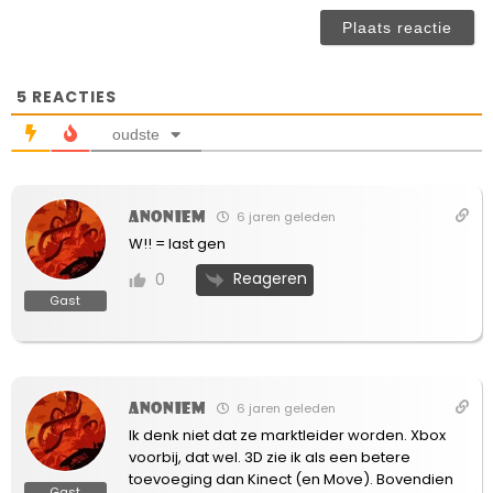
(n
ve
5
REACTIES
oudste
Anoniem
6 jaren geleden
W!! = last gen
Reageren
0
Gast
Anoniem
6 jaren geleden
Ik denk niet dat ze marktleider worden. Xbox
voorbij, dat wel. 3D zie ik als een betere
toevoeging dan Kinect (en Move). Bovendien
Gast