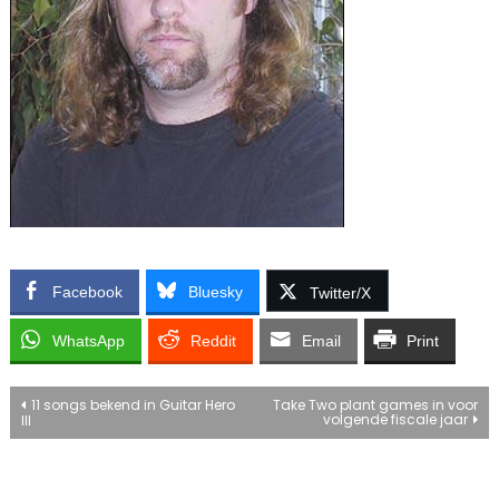
Facebook
Bluesky
Twitter/X
WhatsApp
Reddit
Email
Print
Bericht
11 songs bekend in Guitar Hero
Take Two plant games in voor
volgende fiscale jaar
III
navigatie