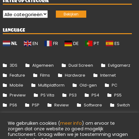
FILTER OP CATEGORIE
LANGUAGE
NL
EN
FR
DE
PT
ES
3DS
Algemeen
Dual Screen
Evilgamerz
Feature
Films
Hardware
Internet
Mobile
Multiplatform
Old-gen
PC
Preview
PS Vita
PS3
PS4
PS5
PS6
PSP
Review
Software
Switch
Switch 2
Uitgelicht
Wii
Wii U
We gebruiken cookies (
meer info
) om ervoor te
Xbox 360
Xbox One
Xbox Series
zorgen dat onze website zo goed mogelijk
functioneert. Graag willen we je toestemming vragen