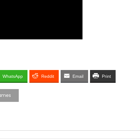
WhatsApp
Reddit
Email
Print
games