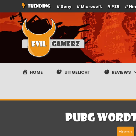
Ga
TRENDING
Sony
Microsoft
PS5
Ni
naar
de
inhoud
Evilgamerz
Het meest interessante game nieuws, reviews, coverag
HOME
UITGELICHT
REVIEWS
PUBG wordt 
Home