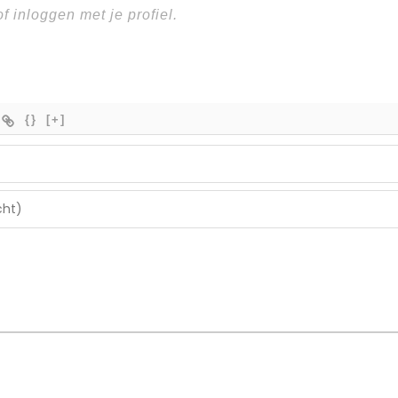
{}
[+]