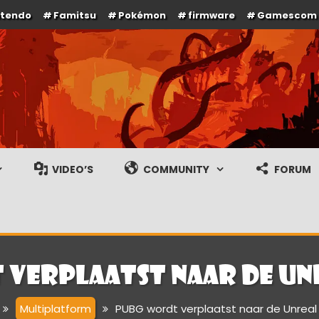
ntendo
Famitsu
Pokémon
Firmware
Gamescom
e en gameplay streams
VIDEO’S
COMMUNITY
FORUM
verplaatst naar de Unr
Multiplatform
PUBG wordt verplaatst naar de Unreal