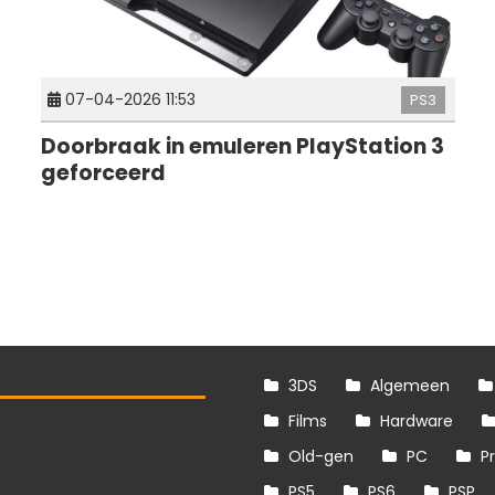
07-04-2026 11:53
PS3
Doorbraak in emuleren PlayStation 3
geforceerd
3DS
Algemeen
Films
Hardware
Old-gen
PC
P
PS5
PS6
PSP