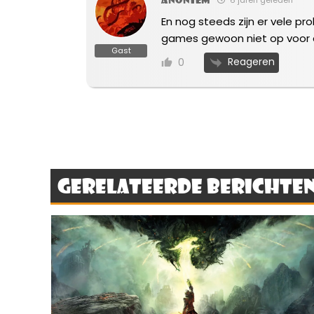
En nog steeds zijn er vele p
games gewoon niet op voor d
Gast
Reageren
0
Gerelateerde berichte