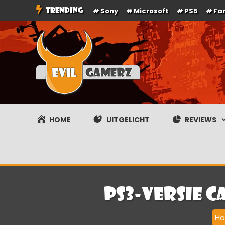
Ga
TRENDING
Sony
Microsoft
PS5
Fa
naar
de
inhoud
Evilgamerz
Het meest interessante game nieuws, reviews, coverag
HOME
UITGELICHT
REVIEWS
PS3-versie C
H