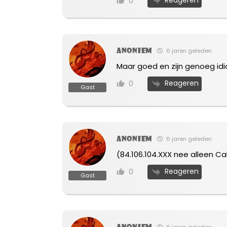
Reageren
0
Anoniem
6 jaren geleden
Maar goed en zijn genoeg idio
Reageren
0
Gast
Anoniem
6 jaren geleden
(84.106.104.XXX nee alleen C
Reageren
0
Gast
Anoniem
6 jaren geleden