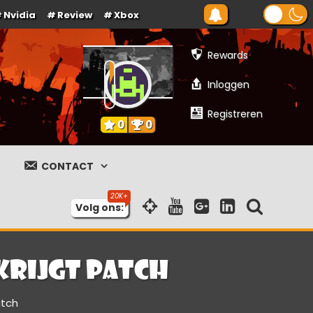
Nvidia
Review
Xbox
Rewards
Inloggen
Registreren
0
0
CONTACT
Volg ons:
 krijgt patch
atch