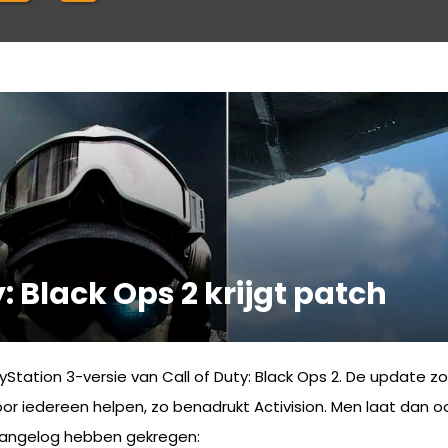
: Black Ops 2 krijgt patch
Station 3-versie van Call of Duty: Black Ops 2. De update z
oor iedereen helpen, zo benadrukt Activision. Men laat dan 
hangelog hebben gekregen: