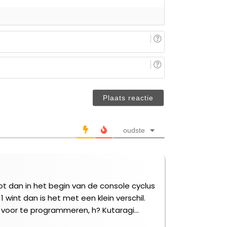
E-
mail
(niet
Je
verplicht)
naam/nickname
(niet
verplicht)
oudste
root dan in het begin van de console cyclus
 wint dan is het met een klein verschil.
 om voor te programmeren, h? Kutaragi…