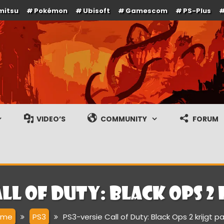
mitsu
Pokémon
Ubisoft
Gamescom
PS-Plus
e en gameplay streams
VIDEO’S
COMMUNITY
FORUM
all of Duty: Black Ops 2
ome
PS3
PS3-versie Call of Duty: Black Ops 2 krijgt p