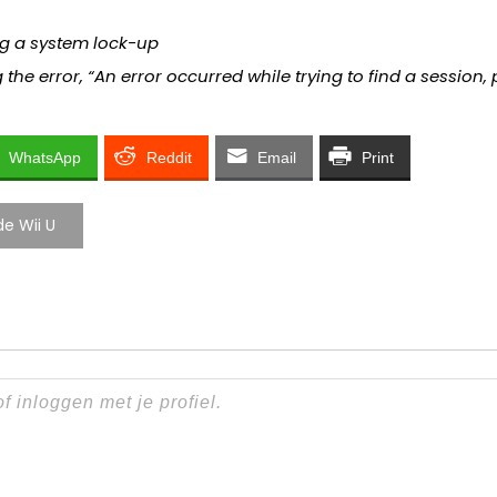
ng a system lock-up
the error, “An error occurred while trying to find a session, 
WhatsApp
Reddit
Email
Print
e Wii U