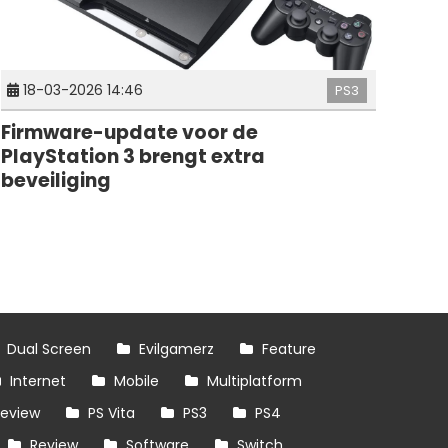
18-03-2026 14:46
PS3
Firmware-update voor de
PlayStation 3 brengt extra
beveiliging
Dual Screen
Evilgamerz
Feature
Internet
Mobile
Multiplatform
review
PS Vita
PS3
PS4
Review
Software
Switch