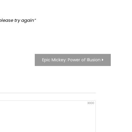
please try again”
Epic Mickey: Power of Illusion
3000