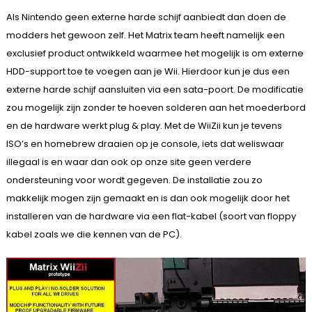
Als Nintendo geen externe harde schijf aanbiedt dan doen de
modders het gewoon zelf. Het Matrix team heeft namelijk een
exclusief product ontwikkeld waarmee het mogelijk is om externe
HDD-support toe te voegen aan je Wii. Hierdoor kun je dus een
externe harde schijf aansluiten via een sata-poort. De modificatie
zou mogelijk zijn zonder te hoeven solderen aan het moederbord
en de hardware werkt plug & play. Met de WiiZii kun je tevens
ISO’s en homebrew draaien op je console, iets dat weliswaar
illegaal is en waar dan ook op onze site geen verdere
ondersteuning voor wordt gegeven. De installatie zou zo
makkelijk mogen zijn gemaakt en is dan ook mogelijk door het
installeren van de hardware via een flat-kabel (soort van floppy
kabel zoals we die kennen van de PC).