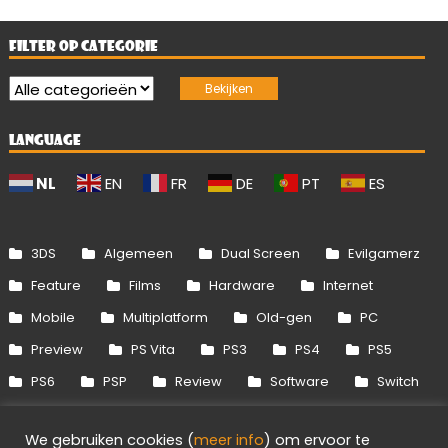
FILTER OP CATEGORIE
LANGUAGE
NL
EN
FR
DE
PT
ES
3DS
Algemeen
Dual Screen
Evilgamerz
Feature
Films
Hardware
Internet
Mobile
Multiplatform
Old-gen
PC
Preview
PS Vita
PS3
PS4
PS5
PS6
PSP
Review
Software
Switch
Switch 2
Uitgelicht
Wii
Wii U
We gebruiken cookies (
meer info
) om ervoor te
Xbox 360
Xbox One
Xbox Series