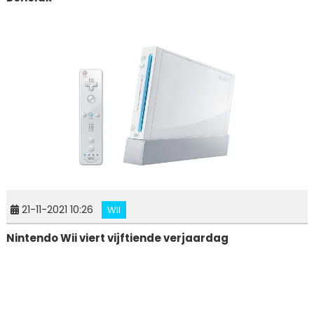
21-11-2021 10:26
WII
Nintendo Wii viert vijftiende verjaardag