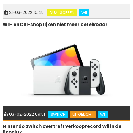
21-03-2022 10:45
DUAL SCREEN
WII
Wii- en DSi-shop lijken niet meer bereikbaar
03-02-2022 09:51
SWITCH
UITGELICHT
WII
Nintendo Switch overtreft verkooprecord Wii in de
Benelux