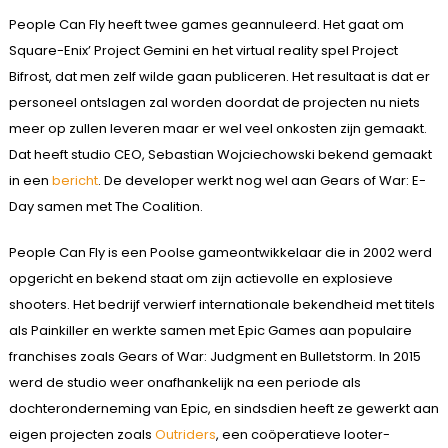
People Can Fly heeft twee games geannuleerd. Het gaat om
Square-Enix’ Project Gemini en het virtual reality spel Project
Bifrost, dat men zelf wilde gaan publiceren. Het resultaat is dat er
personeel ontslagen zal worden doordat de projecten nu niets
meer op zullen leveren maar er wel veel onkosten zijn gemaakt.
Dat heeft studio CEO, Sebastian Wojciechowski bekend gemaakt
in een
bericht
. De developer werkt nog wel aan Gears of War: E-
Day samen met The Coalition.
People Can Fly is een Poolse gameontwikkelaar die in 2002 werd
opgericht en bekend staat om zijn actievolle en explosieve
shooters. Het bedrijf verwierf internationale bekendheid met titels
als Painkiller en werkte samen met Epic Games aan populaire
franchises zoals Gears of War: Judgment en Bulletstorm. In 2015
werd de studio weer onafhankelijk na een periode als
dochteronderneming van Epic, en sindsdien heeft ze gewerkt aan
eigen projecten zoals
Outriders
, een coöperatieve looter-