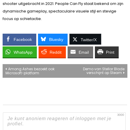
shooter uitgebracht in 2021. People Can Fly staat bekend om zijn
dynamische gameplay, spectaculaire visuele stijl en stevige
focus op schietactie.
Facebook
Bluesky
Twitter/X
WhatsApp
Reddit
Email
Print
Bericht
Among Ashes bezoekt ook
Demo van Stellar Blade
verschijnt op Steam
Microsoft-platform
navigatie
3000