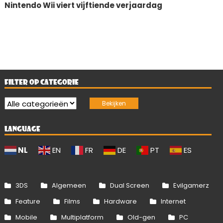
Nintendo Wii viert vijftiende verjaardag
FILTER OP CATEGORIE
LANGUAGE
NL
EN
FR
DE
PT
ES
3DS
Algemeen
Dual Screen
Evilgamerz
Feature
Films
Hardware
Internet
Mobile
Multiplatform
Old-gen
PC