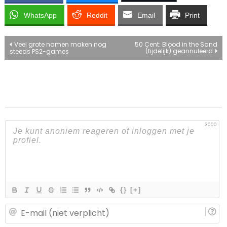
WhatsApp
Reddit
Email
Print
Bericht
Veel grote namen maken nog
50 Cent: Blood in the Sand
(tijdelijk) geannuleerd
steeds PS2-games
navigatie
3000
{}
[+]
E-
ma