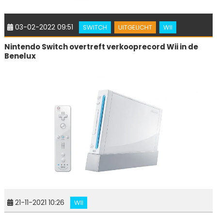
03-02-2022 09:51
SWITCH
UITGELICHT
WII
Nintendo Switch overtreft verkooprecord Wii in de
Benelux
21-11-2021 10:26
WII