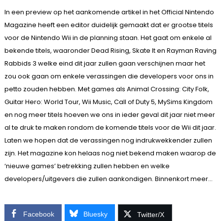
In een preview op het aankomende artikel in het Official Nintendo
Magazine heeft een editor duidelijk gemaakt dat er grootse titels
voor de Nintendo Wii in de planning staan. Het gaat om enkele al
bekende titels, waaronder Dead Rising, Skate It en Rayman Raving
Rabbids 3 welke eind dit jaar zullen gaan verschijnen maar het
zou ook gaan om enkele verassingen die developers voor ons in
petto zouden hebben. Met games als Animal Crossing: City Folk,
Guitar Hero: World Tour, Wii Music, Call of Duty 5, MySims Kingdom
en nog meer titels hoeven we ons in ieder geval dit jaar niet meer
al te druk te maken rondom de komende titels voor de Wii dit jaar.
Laten we hopen dat de verassingen nog indrukwekkender zullen
zijn. Het magazine kon helaas nog niet bekend maken waarop de
‘nieuwe games’ betrekking zullen hebben en welke
developers/uitgevers die zullen aankondigen. Binnenkort meer…
Facebook
Bluesky
Twitter/X