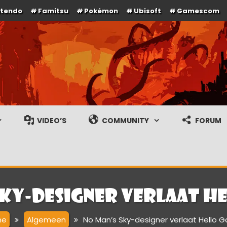
ntendo
Famitsu
Pokémon
Ubisoft
Gamescom
e en gameplay streams
VIDEO’S
COMMUNITY
FORUM
Sky-designer verlaat H
me
Algemeen
No Man’s Sky-designer verlaat Hello 