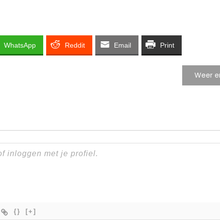
WhatsApp
Reddit
Email
Print
Weer e
{}
[+]