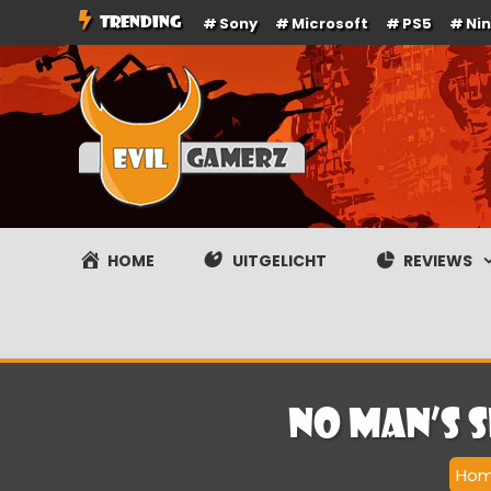
Ga
TRENDING
Sony
Microsoft
PS5
Ni
naar
de
inhoud
Evilgamerz
Het meest interessante game nieuws, reviews, coverag
HOME
UITGELICHT
REVIEWS
No Man’s 
Ho