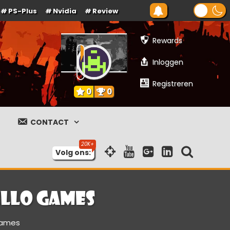
PS-Plus
Nvidia
Review
Rewards
Inloggen
Registreren
0
0
CONTACT
Volg ons:
ello Games
Games