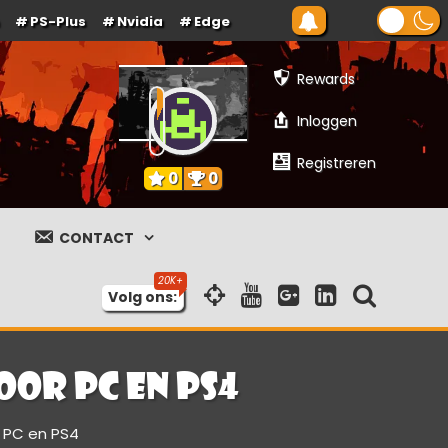
PS-Plus
Nvidia
Edge
Rewards
Inloggen
Registreren
0
0
CONTACT
Volg ons:
or PC en PS4
 PC en PS4