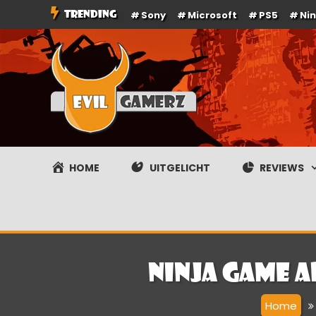
Ga
TRENDING
Sony
Microsoft
PS5
Ni
naar
de
inhoud
Evilgamerz
Het meest interessante game nieuws, reviews, coverag
HOME
UITGELICHT
REVIEWS
Ninja game 
Home