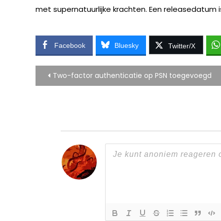
met supernatuurlijke krachten. Een releasedatum i
Facebook
Bluesky
Twitter/X
Bericht
Two-factor authenticatie op PSN toegevoegd
navigatie