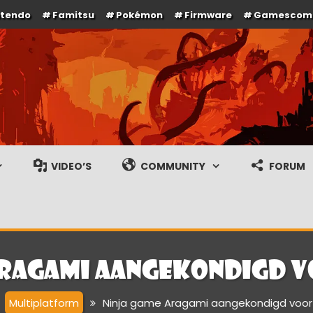
ntendo
Famitsu
Pokémon
Firmware
Gamescom
e en gameplay streams
VIDEO’S
COMMUNITY
FORUM
Aragami aangekondigd vo
Multiplatform
Ninja game Aragami aangekondigd voor