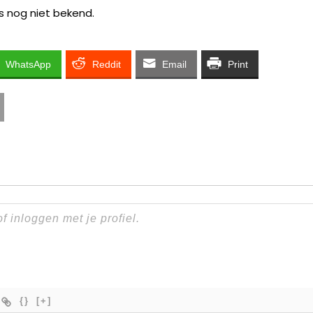
s nog niet bekend.
WhatsApp
Reddit
Email
Print
{}
[+]