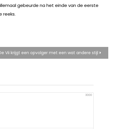
 allemaal gebeurde na het einde van de eerste
 reeks.
De Vii krijgt een opvolger met een wat andere stijl
3000