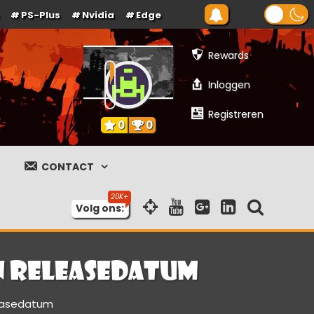
PS-Plus
Nvidia
Edge
Rewards
Inloggen
Registreren
0
0
CONTACT
Volg ons:
n releasedatum
leasedatum