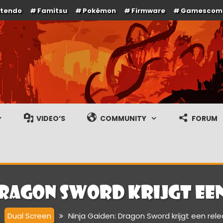
ntendo
Famitsu
Pokémon
Firmware
Gamescom
e en gameplay streams
VIDEO’S
COMMUNITY
FORUM
 Dragon Sword krijgt ee
Dual Screen
Ninja Gaiden: Dragon Sword krijgt een re