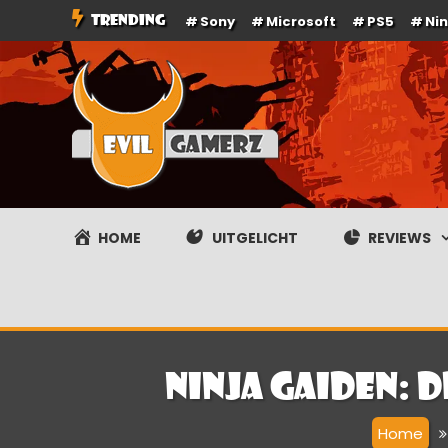
Ga
TRENDING
Sony
Microsoft
PS5
Ni
naar
de
inhoud
Evilgamerz
Het meest interessante game nieuws, reviews, coverag
HOME
UITGELICHT
REVIEWS
Ninja Gaiden:
Home