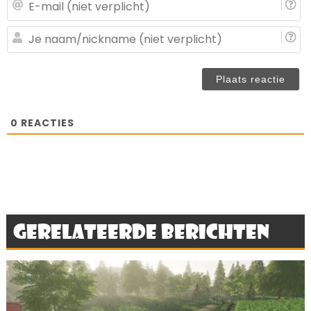
E-
ma
(n
J
ve
n
(n
ve
0
REACTIES
Gerelateerde berichten