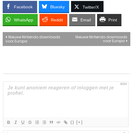
Facebook
Bluesky
Twitter/X
WhatsApp
Reddit
Email
Print
Bericht
Nieuwe Nintendo downloads
Nieuwe Nintendo downloads
voor Europa
voor Europa
navigatie
3000
{}
[+]