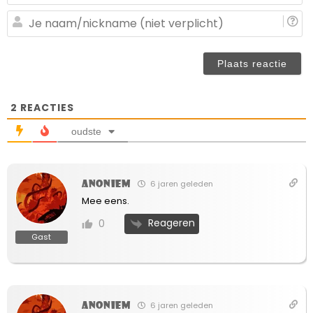
ma
(n
J
ve
n
(n
ve
2
REACTIES
oudste
Anoniem
6 jaren geleden
Mee eens.
Reageren
0
Gast
Anoniem
6 jaren geleden