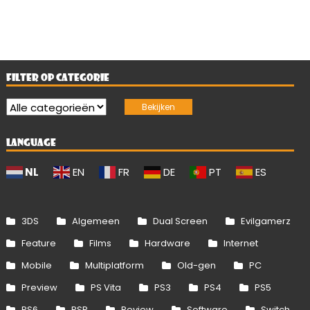
FILTER OP CATEGORIE
LANGUAGE
NL
EN
FR
DE
PT
ES
3DS
Algemeen
Dual Screen
Evilgamerz
Feature
Films
Hardware
Internet
Mobile
Multiplatform
Old-gen
PC
Preview
PS Vita
PS3
PS4
PS5
PS6
PSP
Review
Software
Switch