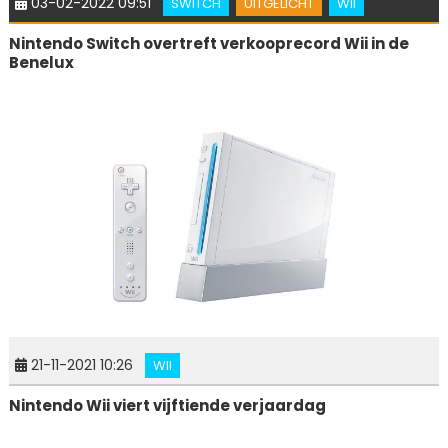
03-02-2022 09:51
SWITCH
UITGELICHT
WII
Nintendo Switch overtreft verkooprecord Wii in de
Benelux
21-11-2021 10:26
WII
Nintendo Wii viert vijftiende verjaardag