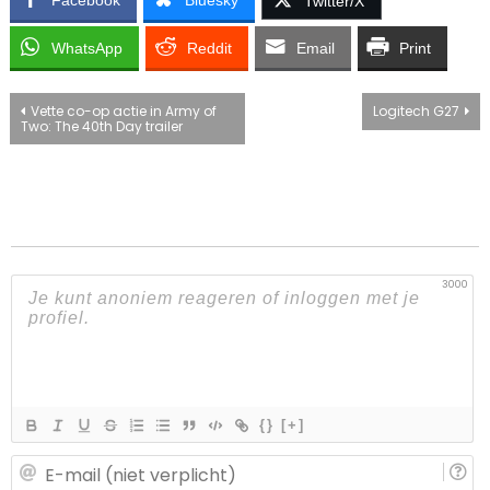
Twitter/X
WhatsApp
Reddit
Email
Print
Bericht
Vette co-op actie in Army of
Logitech G27
Two: The 40th Day trailer
navigatie
3000
{}
[+]
E-