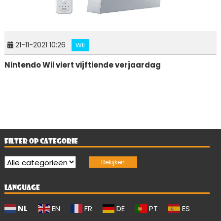
21-11-2021 10:26
WII
Nintendo Wii viert vijftiende verjaardag
FILTER OP CATEGORIE
LANGUAGE
NL
EN
FR
DE
PT
ES