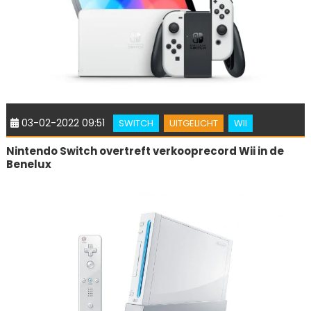
03-02-2022 09:51
SWITCH
UITGELICHT
WII
Nintendo Switch overtreft verkooprecord Wii in de
Benelux