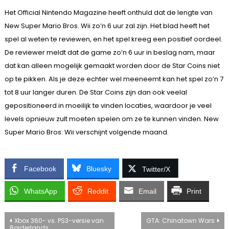
Het Official Nintendo Magazine heeft onthuld dat de lengte van
New Super Mario Bros. Wii zo’n 6 uur zal zijn. Het blad heeft het
spel al weten te reviewen, en het spel kreeg een positief oordeel.
De reviewer meldt dat de game zo’n 6 uur in beslag nam, maar
dat kan alleen mogelijk gemaakt worden door de Star Coins niet
op te pikken. Als je deze echter wel meeneemt kan het spel zo’n 7
tot 8 uur langer duren. De Star Coins zijn dan ook veelal
gepositioneerd in moeilijk te vinden locaties, waardoor je veel
levels opnieuw zult moeten spelen om ze te kunnen vinden. New
Super Mario Bros. Wii verschijnt volgende maand.
Facebook
Bluesky
Twitter/X
WhatsApp
Reddit
Email
Print
Bericht
Xbox 360- vs. PS3-versie van
GTA: Chinatown Wars
Borderlands