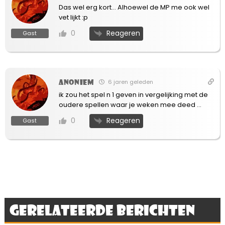
Das wel erg kort… Alhoewel de MP me ook wel
vet lijkt :p
Reageren
0
Gast
Anoniem
6 jaren geleden
ik zou het spel n 1 geven in vergelijking met de
oudere spellen waar je weken mee deed …
Reageren
0
Gast
Gerelateerde berichten