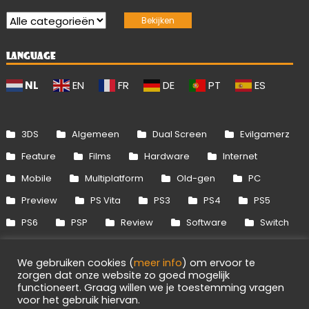
LANGUAGE
NL
EN
FR
DE
PT
ES
3DS
Algemeen
Dual Screen
Evilgamerz
Feature
Films
Hardware
Internet
Mobile
Multiplatform
Old-gen
PC
Preview
PS Vita
PS3
PS4
PS5
PS6
PSP
Review
Software
Switch
Switch 2
Uitgelicht
Wii
Wii U
We gebruiken cookies (
meer info
) om ervoor te
Xbox 360
Xbox One
Xbox Series
zorgen dat onze website zo goed mogelijk
functioneert. Graag willen we je toestemming vragen
voor het gebruik hiervan.
1