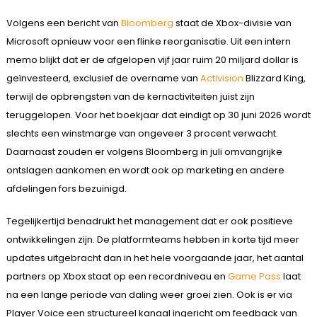
Volgens een bericht van
Bloomberg
staat de Xbox-divisie van
Microsoft opnieuw voor een flinke reorganisatie. Uit een intern
memo blijkt dat er de afgelopen vijf jaar ruim 20 miljard dollar is
geïnvesteerd, exclusief de overname van
Activision
Blizzard King,
terwijl de opbrengsten van de kernactiviteiten juist zijn
teruggelopen. Voor het boekjaar dat eindigt op 30 juni 2026 wordt
slechts een winstmarge van ongeveer 3 procent verwacht.
Daarnaast zouden er volgens Bloomberg in juli omvangrijke
ontslagen aankomen en wordt ook op marketing en andere
afdelingen fors bezuinigd.
Tegelijkertijd benadrukt het management dat er ook positieve
ontwikkelingen zijn. De platformteams hebben in korte tijd meer
updates uitgebracht dan in het hele voorgaande jaar, het aantal
partners op Xbox staat op een recordniveau en
Game Pass
laat
na een lange periode van daling weer groei zien. Ook is er via
Player Voice een structureel kanaal ingericht om feedback van