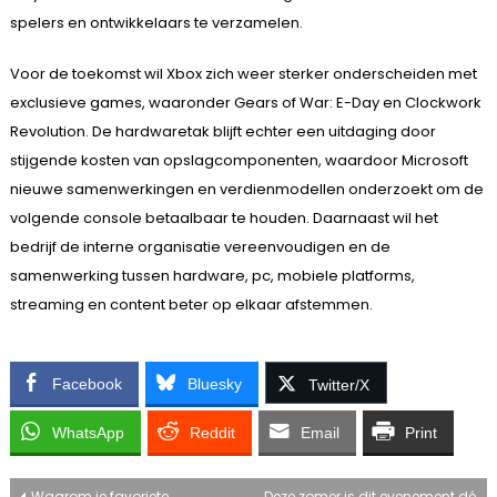
spelers en ontwikkelaars te verzamelen.
Voor de toekomst wil Xbox zich weer sterker onderscheiden met
exclusieve games, waaronder Gears of War: E-Day en Clockwork
Revolution. De hardwaretak blijft echter een uitdaging door
stijgende kosten van opslagcomponenten, waardoor Microsoft
nieuwe samenwerkingen en verdienmodellen onderzoekt om de
volgende console betaalbaar te houden. Daarnaast wil het
bedrijf de interne organisatie vereenvoudigen en de
samenwerking tussen hardware, pc, mobiele platforms,
streaming en content beter op elkaar afstemmen.
Facebook
Bluesky
Twitter/X
WhatsApp
Reddit
Email
Print
Waarom je favoriete
Deze zomer is dit evenement dé