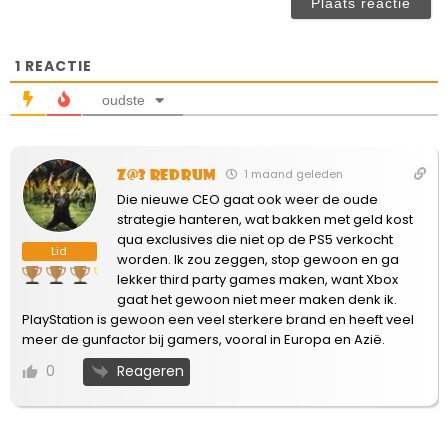
ve
1
REACTIE
oudste
Z@3 Redrum
1 maand geleden
Die nieuwe CEO gaat ook weer de oude
strategie hanteren, wat bakken met geld kost
qua exclusives die niet op de PS5 verkocht
Lid
worden. Ik zou zeggen, stop gewoon en ga
lekker third party games maken, want Xbox
gaat het gewoon niet meer maken denk ik.
PlayStation is gewoon een veel sterkere brand en heeft veel
meer de gunfactor bij gamers, vooral in Europa en Azië.
Reageren
0