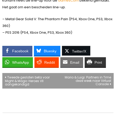
Konami heeft de line-up voor de
GamesCom
bekend gemaakt.
Het gaat om een bescheiden line-up.
– Metal Gear Solid V: The Phantom Pain (PS4, Xbox One, PS3, Xbox
360)
– PES 2016 (PS4, Xbox One, PS3, Xbox 360)
Facebook
Bluesky
Twitter/X
WhatsApp
Reddit
Email
Print
Bericht
Tweede gesloten beta voor
Mario & Luigi: Partners in Time
deze week naar Virtual
Might & Magic Heroes VII
Console
aangekondigd
navigatie