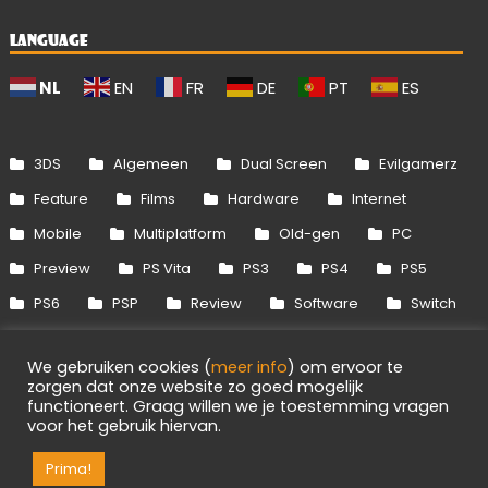
LANGUAGE
NL
EN
FR
DE
PT
ES
3DS
Algemeen
Dual Screen
Evilgamerz
Feature
Films
Hardware
Internet
Mobile
Multiplatform
Old-gen
PC
Preview
PS Vita
PS3
PS4
PS5
PS6
PSP
Review
Software
Switch
Switch 2
Uitgelicht
Wii
Wii U
We gebruiken cookies (
meer info
) om ervoor te
Xbox 360
Xbox One
Xbox Series
zorgen dat onze website zo goed mogelijk
functioneert. Graag willen we je toestemming vragen
voor het gebruik hiervan.
Info
Disclaimer
Cookies
Adverteren
Prima!
RSS/API
Games
OpenCritic