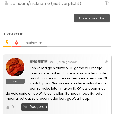
(n
J
ve
n
(n
ve
1
REACTIE
oudste
Anoniem
6 jaren geleden
Een volledige nieuwe MGS game duurt altijd
jaren om te maken. Enige wat ze sneller op de
markt zouden kunnen zetten is een remake. Of
Gast
zoals bij Twin Snakes een andere ontwikkelaar
een remake laten maken 8) Of iets doen met
de Acid serie en de Wii U controller. Genoeg mogelijkheden,
maar al vet dat ze erover nadenken, geeft al hoop.
Reageren
0