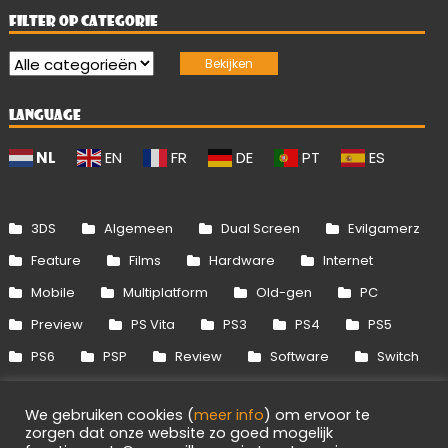
FILTER OP CATEGORIE
LANGUAGE
NL
EN
FR
DE
PT
ES
3DS
Algemeen
Dual Screen
Evilgamerz
Feature
Films
Hardware
Internet
Mobile
Multiplatform
Old-gen
PC
Preview
PS Vita
PS3
PS4
PS5
PS6
PSP
Review
Software
Switch
Switch 2
Uitgelicht
Wii
Wii U
We gebruiken cookies (
meer info
) om ervoor te
Xbox 360
Xbox One
Xbox Series
zorgen dat onze website zo goed mogelijk