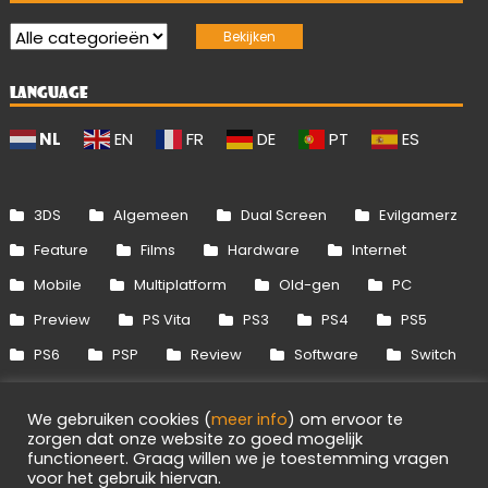
LANGUAGE
NL
EN
FR
DE
PT
ES
3DS
Algemeen
Dual Screen
Evilgamerz
Feature
Films
Hardware
Internet
Mobile
Multiplatform
Old-gen
PC
Preview
PS Vita
PS3
PS4
PS5
PS6
PSP
Review
Software
Switch
Switch 2
Uitgelicht
Wii
Wii U
We gebruiken cookies (
meer info
) om ervoor te
Xbox 360
Xbox One
Xbox Series
zorgen dat onze website zo goed mogelijk
functioneert. Graag willen we je toestemming vragen
voor het gebruik hiervan.