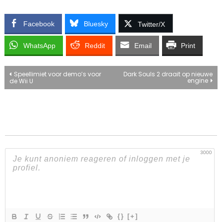
Facebook
Bluesky
Twitter/X
WhatsApp
Reddit
Email
Print
Bericht
Speellimiet voor demo’s voor
Dark Souls 2 draait op nieuwe
engine
de Wii U
navigatie
3000
{}
[+]