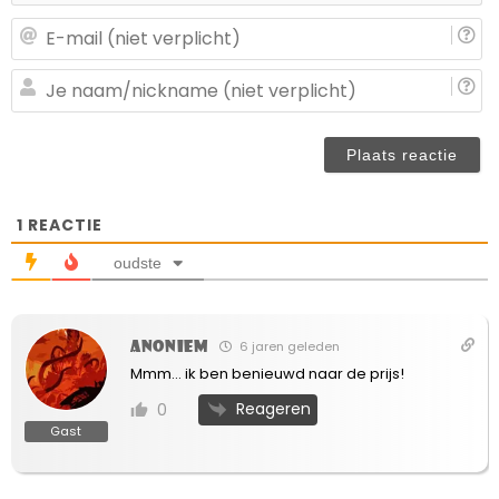
E-
ma
(n
J
ve
n
(n
ve
1
REACTIE
oudste
Anoniem
6 jaren geleden
Mmm… ik ben benieuwd naar de prijs!
Reageren
0
Gast